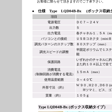
お客様に限らせて頂きますのでご了承下さい。
● 仕様 Type LQD04B-Bx (ボックス収
項目
電源電圧
ＤＣ７～２４Ｖ
出力数
５
出力電流
各チャネル１．５Ａ（ma
パソコンとの接続
ＵＳＢコネクタ（mini
調光パターンのステップ数
８０ステップ（max）
半固定ボリウムで１ステ
調光スピードの調整
能
いずれかのチャネルに約
保護回路
また約１０Ａ以上で全て
消費電流
１５ｍＡ（max）
（制御回路が消費する電流）
使用温度範囲
０～４０℃
W ９０ , H２０ , D６０ (
外形寸法 （約）
※ツマミ、ビス、ゴム
質量 （約）
１０５ｇ
Type LQD04B-Bx (ボックス収納タイプ）