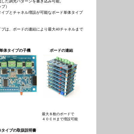
成した調光パターンを書き込み可能。
ップ）
タイプとチャネル増設が可能なボード単体タイプ
。
イプは、ボードの連結により最大40チャネルまで
体タイプの子機
ボードの連結
最大８枚のボードで
４０ＣＨまで増設可能
体タイプの取扱説明書