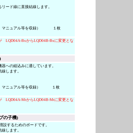
るリード線に直接結線します。
、マニュアル等を収録）
１枚
QD04A-BxからLQD04B-Bxに変更とな
)
機器への組込みに適しています。
結線します。
フト、マニュアル等を収録） １枚
QD04A-MtからLQD04B-Mtに変更とな
イプの子機)
ネル増設するためのボードです。
結線します。