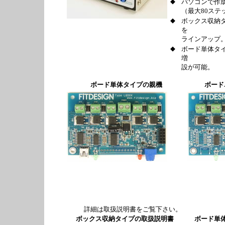
◆
パソコンで作
（最大80ステ
◆
ボックス収納
を
ラインアップ
◆
ボード単体タ
増
設が可能。
ボード単体タイプの親機
ボード単
詳細は取扱説明書をご覧下さい。
ボックス収納タイプの取扱説明書
ボード単