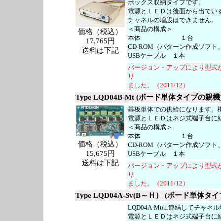
ボックス収納タイプです。
電源とＬＥＤは後面から出てい
チャネルの増設はできません。
＜商品の構成＞
価格（税込）
本体 １台
17,765円
CD-ROM
（パターン作成ソフト
送料は下記
USBケーブル １本
バージョン・アップにより型式が L
り
ました。（2011/12）
Type LQD04B-Mt (ボード単体タイプの親機
基板単体での供給になります。
電源とＬＥＤはネジ式端子台に
＜商品の構成＞
本体 １台
価格（税込）
CD-ROM（パターン作成ソ
15,675円
USBケーブル １本
送料は下記
バージョン・アップにより型式が L
り
ました。（2011/12）
Type LQD04A-Sv(B～Ｈ） (ボード単体タ
LQD04A-Mtに連結してチャ
電源とＬＥＤはネジ式端子台に