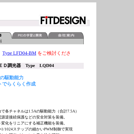
4
機
Type LFD04-BM
をご検討くださ
調光器 Type LQD04
の駆動能力
トでらくらく作成
で各チャネルは1.5Aの駆動能力（合計7.5A）
電源逆接続保護などの安全対策を装備。
さ変化をリニアにする補正機能を装備。
1/1024ステップの細かいPWM制御で実現