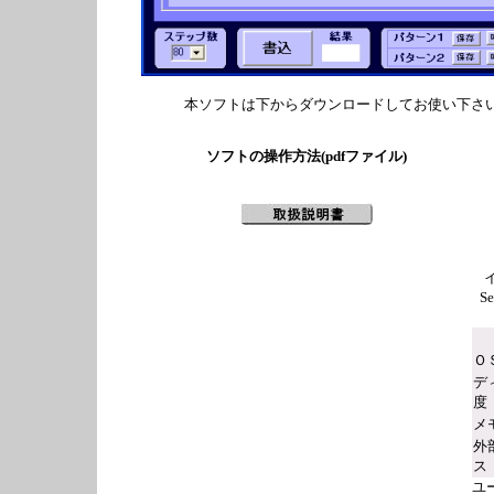
本ソフトは下からダウンロードしてお使い下さ
ソフトの操作方法(pdfファイル)
S
Ｏ
デ
度
メ
外
ス
ユ