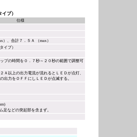
納タイプ）
仕様
x）、合計７．５Ａ （max）
Ｂタイプ）
ップの時間を０．７秒～２０秒の範囲で調整可
２Ａ以上の出力電流が流れるとＬＥＤが点灯、
の出力をＯＦＦにしＬＥＤが点滅する。
mm)
足などの突起部を含まず。