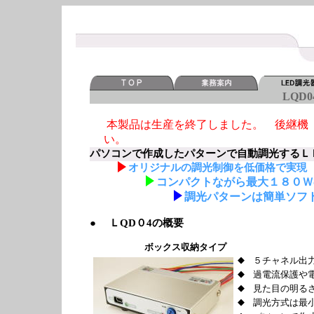
LQD0
本製品は生産を終了しました。 後継
い。
パソコンで作成したパターンで自動調光するＬＥＤ
オリジナルの調光制御を低価格で実現
コンパクトながら最大１８０Ｗ
調光パターンは簡単ソフ
● ＬQD０4の概要
ボックス収納タイプ
◆
５チャネル出力
◆
過電流保護や
◆
見た目の明る
◆
調光方式は最小