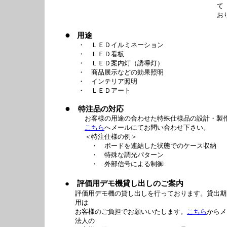
て
お
●
用途
・ ＬＥＤイルミネーション
・ ＬＥＤ看板
・ ＬＥＤ案内灯（誘導灯）
・ 商品展示などの効果照明
・ インテリア照明
・ ＬＥＤアート
●
特注品の対応
お客様の用途の合わせた特殊仕様品の設計・製作
こちら
へメールにてお問い合わせ下さい。
＜特注仕様の例＞
・ ボードを連結した状態でのケース収納
・ 特殊な調光パターン
・ 外部信号による制御
● 評価用デモ機貸し出しのご案内
評価用デモ機の貸し出しを行っております。貸出期
用は
お客様のご負担でお願いいたします。
こちら
からメ
法人の