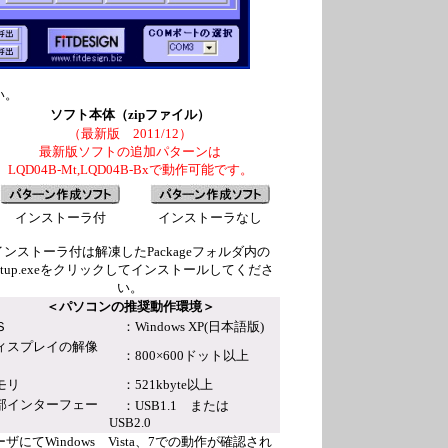
い。
ソフト本体（zipファイル）
（最新版 2011/12）
最新版ソフトの追加パターンは
LQD04B-Mt,LQD04B-Bxで動作可能です。
インストーラ付
インストーラなし
インストーラ付は解凍したPackageフォルダ内の
etup.exeをクリックしてインストールしてくださ
い。
＜パソコンの推奨動作環境＞
Ｓ
：Windows XP(日本語版)
ィスプレイの解像
：800×600ドット以上
モリ
：521kbyte以上
部インターフェー
：USB1.1 または
USB2.0
ーザにてWindows Vista、7での動作が確認され