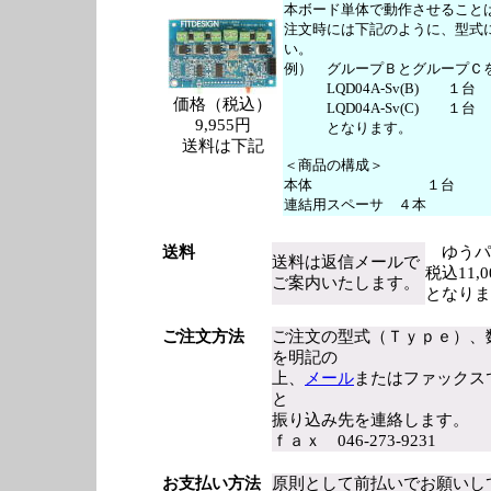
本ボード単体で動作させること
注文時には下記のように、型式
い。
例） グループＢとグループＣ
LQD04A-Sv(B) １台
価格（税込）
LQD04A-Sv(C) １台
9,955円
となります。
送料は下記
＜商品の構成＞
本体 １台
連結用スペーサ ４本
送料
ゆうパ
送料は返信メールで
税込11
ご案内いたします。
となりま
ご注文方法
ご注文の型式（Ｔｙｐｅ）、
を明記の
上、
メール
またはファックス
と
振り込み先を連絡します。
ｆａｘ 046-273-9231
お支払い方法
原則として前払いでお願いし