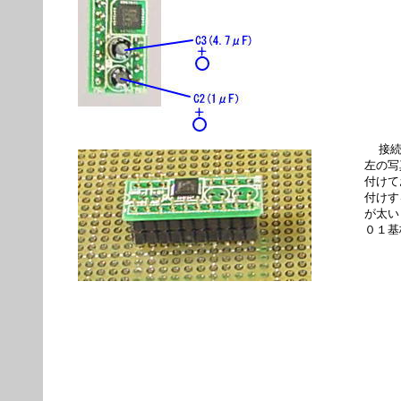
接
左の写
付けて
付けす
が太い
０１基