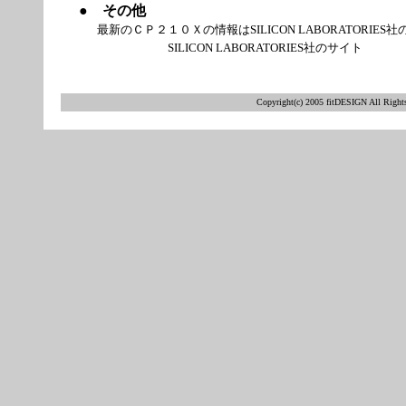
●
その他
最新のＣＰ２１０Ｘの情報はSILICON LABORATORI
SILICON LABORATORIES社のサ
Copyright(c) 2005 fitDESIGN All Right