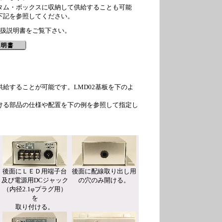
タム・ボックスに収納して供給することも可能
下記を参照してください。
明書をご覧下さい。
供給することが可能です。LMD02基板を下のよ
ける部品の仕様や配置を下の例を参照して指定し
後面にＬＥＤ用端子台
後面に配線取り出し用
及び電源用DCジャック
の穴のみ開ける。
（内径2.1φプラグ用）
を
取り付ける。