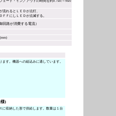
ード・イン／アウトの時間を約0.7sec～9sec
が流れるとＬＥＤが点灯、
ＯＦＦにしＬＥＤが点滅する。
御回路が消費する電流）
(mm)
ります。機器への組込みに適しています。
様)
クスに収納した形で供給します。数量は１台