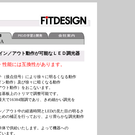
2
A
イン／アウト動作が可能なＬＥＤ調光器
形・性能には互換性があります。
チ（接点信号）により徐々に明るくなる動作
イン動作）及び徐々に暗くなる動作
アウト動作）をおこないます。
は基板上のトリマで調整可能です。
大で16384階調であり、きめ細かい調光を
ン／アウト中の経過時間とLEDの見た目の明るさ
ための補正を行っており、より滑らかな調光動作
単体で供給いたします。よって機器への
ています。