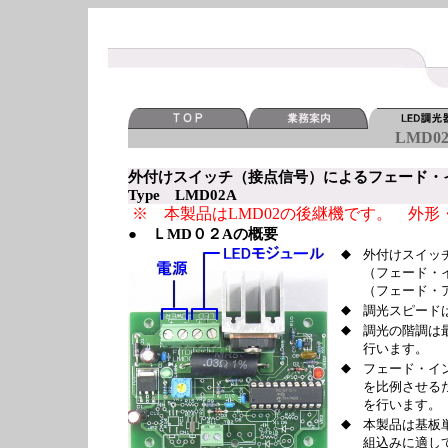
LMD0
外付けスイッチ（接点信号）によるフェード・
Type LMD02A
※ 本製品はLMD02の後継機です。 外
● ＬMD０２Aの概要
◆
外付けスイッ
（フェード・
（フェード・
◆
調光スピード
◆
調光の階調は最
行います。
◆
フェード・イ
を比例させる
を行います。
◆
本製品は基板
組込みに適し