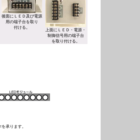
後面にＬＥＤ及び電源
用の端子台を取り
付ける。
上面にＬＥＤ・電源・
制御信号用の端子台
を取り付ける。
を承ります。