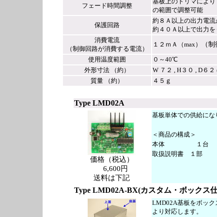
基板上のトリマによりフェ
フェード時間調整
の範囲で調整可能
約８Ａ以上の出力電流
保護回路
約４０Ａ以上で出力を
消費電流
１２ｍＡ（max）
（制
（制御回路が消費する電流）
使用温度範囲
０～40℃
外形寸法 （約）
W ７２ , H３０ , D６２ 
質量 （約）
４５ｇ
Type LMD02A
基板単体での供給にな
＜商品の構成＞
本体 １台
取扱説明書 １部
価格（税込）
6,600円
送料は下記
Type LMD02A-BX(カスタム・ボックス仕
LMD02A基板をボッ
より対応します。