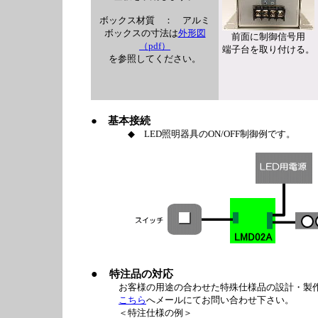
ボックス材質 ： アルミ
ボックスの寸法は
外形図
前面に制御信号用
（pdf）
端子台を取り付ける。
を参照してください。
●
基本接続
◆ LED照明器具のON/OFF制御例です。
●
特注品の対応
お客様の用途の合わせた特殊仕様品の設計・製作
こちら
へメールにてお問い合わせ下さい。
＜特注仕様の例＞