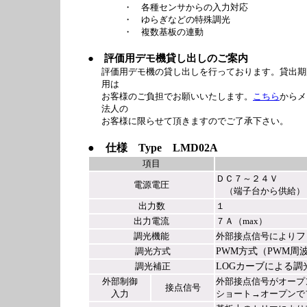
・ 各種センサからの入力対応
・ ゆらぎなどの特殊調光
・ 複数基板の連動
● 評価用デモ機貸し出しのご案内
評価用デモ機の貸し出しを行っております。貸出期
用は
お客様のご負担でお願いいたします。
こちら
からメ
法人の
お客様に限らせて頂きますのでご了承下さい。
● 仕様 Type LMD02A
項目
ＤＣ７～２４Ｖ
電源電圧
（端子台から供給）
出力数
１
出力電流
７Ａ（max）
調光機能
外部接点信号により
フ
調光方式
PWM
方式（
PWM
周
調光補正
LOG
カーブによる調
外部制御
外部接点信号がオープ
接点信号
入力
ショート→オープンで