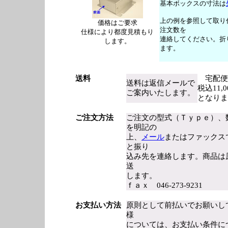
基本ボックスの寸法は
上の例を参照して取り
価格はご要求
注文数を
仕様により都度見積もり
連絡してください。折
します。
ます。
送料
宅配便
送料は返信メールで
税込11
ご案内いたします。
となりま
ご注文方法
ご注文の型式（Ｔｙｐｅ）、
を明記の
上、
メール
またはファックス
と振り
込み先を連絡します。商品は
送
します。
ｆａｘ 046-273-9231
お支払い方法
原則として前払いでお願いし
様
については、お支払い条件に